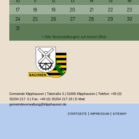
10
11
12
13
14
15
16
17
18
19
20
21
22
23
24
25
26
27
28
29
30
31
> Alle Veranstaltungen auf einem Blick
Gemeinde Klipphausen | Talstraße 3 | 01665 Klipphausen | Telefon: +49 (0)
35204 217- 0 | Fax: +49 (0) 35204 217-29 | E-Mail:
gemeindeverwaltung@klipphausen.de
Navigation
STARTSEITE
IMPRESSUM
SITEMAP
überspringen